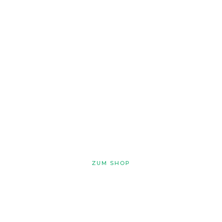
TSV Altenstadt Shop
Von Aufwärmshirts über Handtücher bis hin zu
Regenschirmen.
Zeige Flagge für deinen TSV!
ZUM SHOP